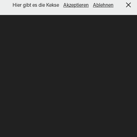
Hier gibt es die Kekse
Akzeptieren
Ablehnen
Locations
Architektur, Landschaft, Natur und mehr.